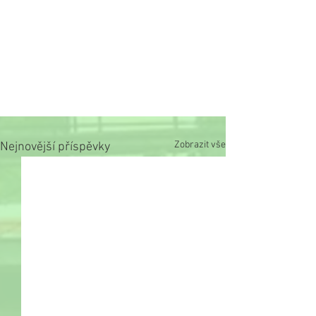
Zobrazit vše
Nejnovější příspěvky