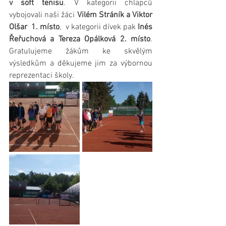
v soft tenisu
. V kategorii chlapců 
vybojovali naši žáci 
Vilém Stráník a Viktor 
Olšar  1. místo
,  v kategorii dívek pak 
Inés 
Řeřuchová a Tereza Opálková 2. místo
. 
Gratulujeme žákům ke skvělým 
výsledkům a děkujeme jim za výbornou 
reprezentaci školy.