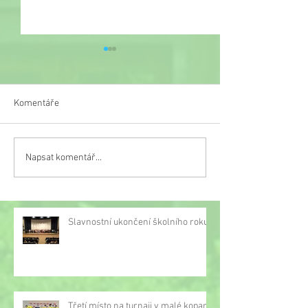
Komentáře
Veselý týden
Napsat komentář...
Třetí místo na turnaji v
malé kopané
Slavnostní ukončení školního roku
Třetí místo na turnaji v malé kopané