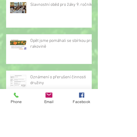
Slavnostní oběd pro žáky 9. ročníku
Opět jsme pomáhali se sbírkou proti
rakovině
Oznámení o přerušení činnosti
družiny
Phone
Email
Facebook
Hrou proti AIDS