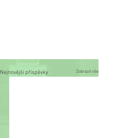
Zobrazit vše
Nejnovější příspěvky