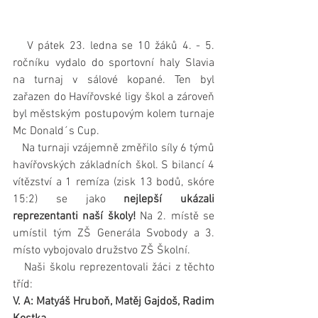
   V pátek 23. ledna se 10 žáků 4. - 5. 
ročníku vydalo do sportovní haly Slavia 
na turnaj v sálové kopané. Ten byl 
zařazen do Havířovské ligy škol a zároveň 
byl městským postupovým kolem turnaje 
Mc Donald´s Cup.
   Na turnaji vzájemně změřilo síly 6 týmů 
havířovských základních škol. S bilancí 4 
vítězství a 1 remíza (zisk 13 bodů, skóre 
15:2) se jako 
nejlepší ukázali 
reprezentanti naší školy!
 Na 2. místě se 
umístil tým ZŠ Generála Svobody a 3. 
místo vybojovalo družstvo ZŠ Školní.
   Naši školu reprezentovali žáci z těchto 
tříd:
V. A: Matyáš Hruboň, Matěj Gajdoš, Radim 