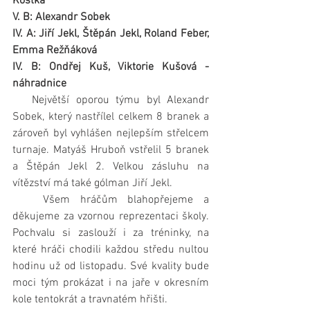
Kostka
V. B: Alexandr Sobek
IV. A: Jiří Jekl, Štěpán Jekl, Roland Feber, 
Emma Režňáková
IV. B: Ondřej Kuš, Viktorie Kušová - 
náhradnice
   Největší oporou týmu byl Alexandr 
Sobek, který nastřílel celkem 8 branek a 
zároveň byl vyhlášen nejlepším střelcem 
turnaje. Matyáš Hruboň vstřelil 5 branek 
a Štěpán Jekl 2. Velkou zásluhu na 
vítězství má také gólman Jiří Jekl.
   Všem hráčům blahopřejeme a 
děkujeme za vzornou reprezentaci školy. 
Pochvalu si zaslouží i za tréninky, na 
které hráči chodili každou středu nultou 
hodinu už od listopadu. Své kvality bude 
moci tým prokázat i na jaře v okresním 
kole tentokrát a travnatém hřišti.