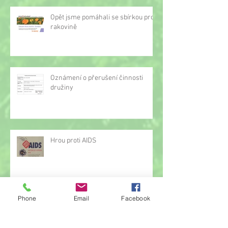
Opět jsme pomáhali se sbírkou proti
rakovině
Oznámení o přerušení činnosti
družiny
Hrou proti AIDS
Phone
Email
Facebook
Žonglérské vystoupení v družině