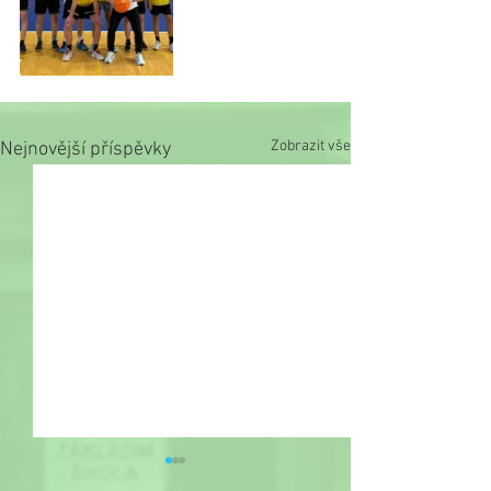
Zobrazit vše
Nejnovější příspěvky