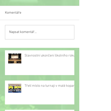
Komentáře
Veselý týden
Napsat komentář...
Třetí místo na turnaji v
malé kopané
Slavnostní ukončení školního roku
Třetí místo na turnaji v malé kopané