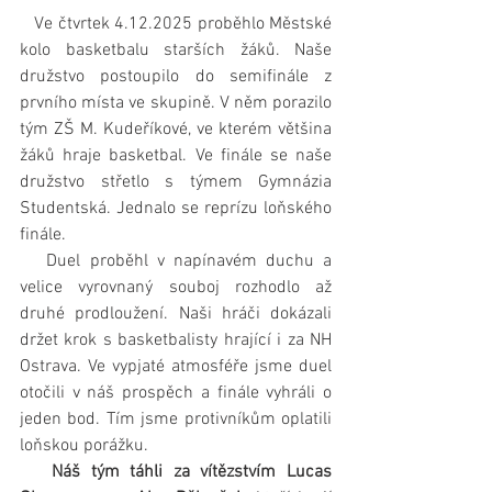
   Ve čtvrtek 4.12.2025 proběhlo Městské 
kolo basketbalu starších žáků. Naše 
družstvo postoupilo do semifinále z 
prvního místa ve skupině. V něm porazilo 
tým ZŠ M. Kudeříkové, ve kterém většina 
žáků hraje basketbal. Ve finále se naše 
družstvo střetlo s týmem Gymnázia 
Studentská. Jednalo se reprízu loňského 
finále.
   Duel proběhl v napínavém duchu a 
velice vyrovnaný souboj rozhodlo až 
druhé prodloužení. Naši hráči dokázali 
držet krok s basketbalisty hrající i za NH 
Ostrava. Ve vypjaté atmosféře jsme duel 
otočili v náš prospěch a finále vyhráli o 
jeden bod. Tím jsme protivníkům oplatili 
loňskou porážku. 
   Náš tým táhli za vítězstvím Lucas 