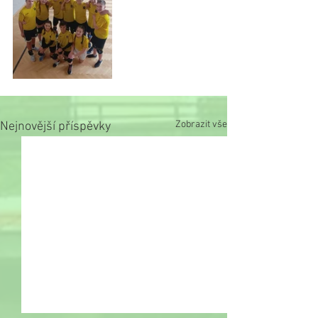
Zobrazit vše
Nejnovější příspěvky