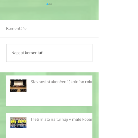
Komentáře
Veselý týden
Napsat komentář...
Třetí místo na turnaji v
malé kopané
Slavnostní ukončení školního roku
Třetí místo na turnaji v malé kopané