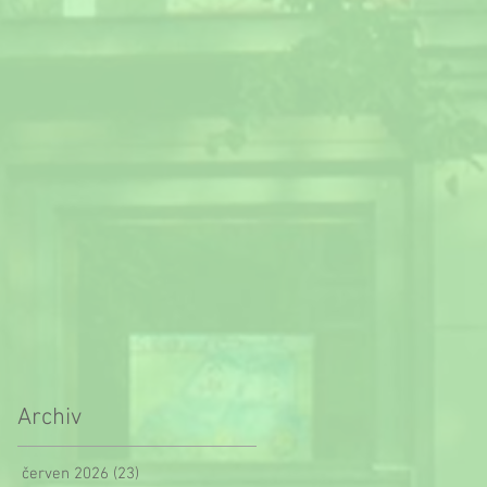
Archiv
červen 2026
(23)
23 příspěvků