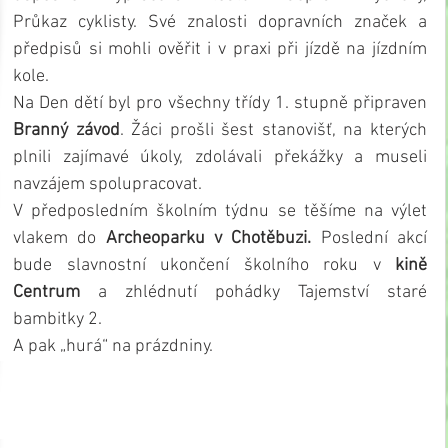
Průkaz cyklisty. Své znalosti dopravních značek a 
předpisů si mohli ověřit i v praxi při jízdě na jízdním 
kole.
Na Den dětí byl pro všechny třídy 1. stupně připraven 
Branný závod
. Žáci prošli šest stanovišť, na kterých 
plnili zajímavé úkoly, zdolávali překážky a museli 
navzájem spolupracovat. 
V předposledním školním týdnu se těšíme na výlet 
vlakem do
 Archeoparku v Chotěbuzi. 
Poslední akcí 
bude slavnostní ukončení školního roku v 
kině 
Centrum 
a zhlédnutí pohádky Tajemství staré 
bambitky 2.  
A pak „hurá“ na prázdniny.