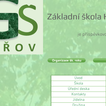
Základní škola
je příspěvkov
Organizace šk. roku
Úvod
Škola
Úřední deska
Kontakty
Jídelna
Družina