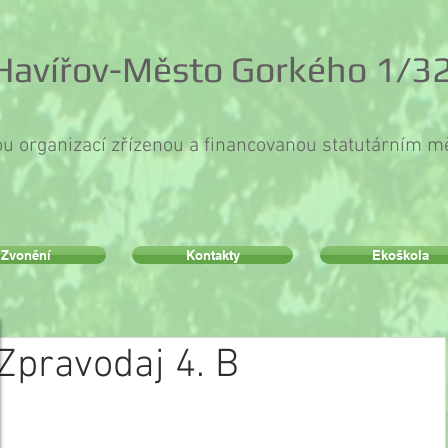
 Havířov-Město Gorkého 1/32
ou organizací zřízenou a financovanou statutárním 
Zvonění
Kontakty
Ekoškola
Zpravodaj 4. B