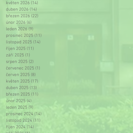
květen 2026
(14)
14 příspěvků
duben 2026
(14)
14 příspěvků
březen 2026
(22)
22 příspěvků
únor 2026
(6)
6 příspěvků
leden 2026
(9)
9 příspěvků
prosinec 2025
(11)
11 příspěvků
listopad 2025
(14)
14 příspěvků
říjen 2025
(11)
11 příspěvků
září 2025
(1)
1 příspěvek
srpen 2025
(2)
2 příspěvky
červenec 2025
(1)
1 příspěvek
červen 2025
(8)
8 příspěvků
květen 2025
(17)
17 příspěvků
duben 2025
(13)
13 příspěvků
březen 2025
(11)
11 příspěvků
únor 2025
(4)
4 příspěvky
leden 2025
(9)
9 příspěvků
prosinec 2024
(14)
14 příspěvků
listopad 2024
(11)
11 příspěvků
říjen 2024
(14)
14 příspěvků