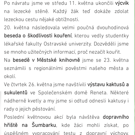
Po návratu jsme ve středu 11. května ukončili 
výcvik
na lezecké stěně. Každý žák teď dokáže zdolat 
lezeckou cestu nějaké obtížnosti. 
20. května následovala velmi poučná dvouhodinová 
beseda o škodlivosti kouření
, kterou vedly studentky 
lékařské fakulty Ostravské univerzity. Dozvěděli jsme 
se mnoho užitečných informací, proč nezačít kouřit.
Na 
besedě v Městské knihovně
 jsme se 23. května 
seznámili s regionálními pověstmi našeho města a 
okolí.
Ve čtvrtek 26. května jsme navštívili 
výstavu kaktusů a 
sukulentů
 ve Společenském domě Reneta. Některé 
nádherně kvetly a my jsme si odtud odnesli kaktusy i 
rady o jejich pěstování. 
Poslední květnovou akcí byla návštěva 
dopravního 
hřiště na Šumbarku
, kde žáci mohli získat, po 
úspěšném vypracování testu z dopravní výchovy, 