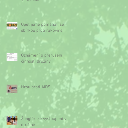
Opět jsme pomáhali se
sbírkou proti rakovině
Oznámení o přerušení
činnosti družiny
Hrou proti AIDS
Žonglérské vystoupení v
družině