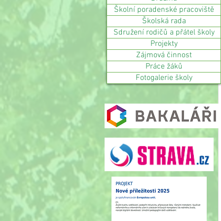
Školní poradenské pracoviště
Školská rada
Sdružení rodičů a přátel školy
Projekty
Zájmová činnost
Práce žáků
Fotogalerie školy