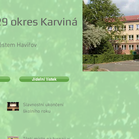
9 okres Karviná
městem Havířov
Jídelní lístek
Slavnostní ukončení
školního roku