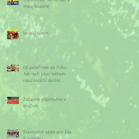
Třetí místo na turnaji v
malé kopané
Veselý týden
Od palačinek po řízky:
Jak naši kluci během
roku ovládli školní
kuchyňku
Zábavné odpoledne v
družině
Slavnostní oběd pro žáky
9. ročníku