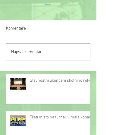
Komentáře
Knižní výzva v 6. 
Recitace pod rouškou
Napsat komentář...
Slavnostní ukončení školního roku
Třetí místo na turnaji v malé kopané