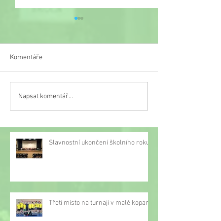
Komentáře
Veselý týden
Napsat komentář...
Třetí místo na turnaji v
malé kopané
Slavnostní ukončení školního roku
Třetí místo na turnaji v malé kopané