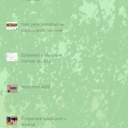
Opět jsme pomáhali se
sbírkou proti rakovině
Oznámení o přerušení
činnosti družiny
Hrou proti AIDS
Žonglérské vystoupení v
družině