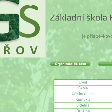
Základní škola
je příspěvkov
Organizace šk. roku
Úvod
Škola
Úřední deska
Kontakty
Jídelna
Družina