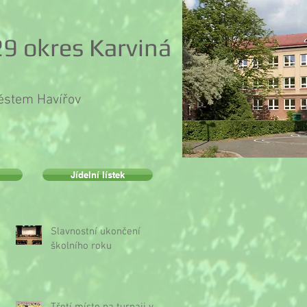
9 okres Karviná
městem Havířov
Jídelní lístek
Slavnostní ukončení
školního roku