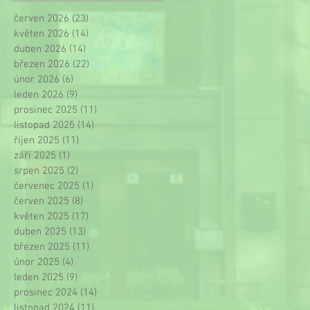
červen 2026
(23)
23 příspěvků
květen 2026
(14)
14 příspěvků
duben 2026
(14)
14 příspěvků
březen 2026
(22)
22 příspěvků
únor 2026
(6)
6 příspěvků
leden 2026
(9)
9 příspěvků
prosinec 2025
(11)
11 příspěvků
listopad 2025
(14)
14 příspěvků
říjen 2025
(11)
11 příspěvků
září 2025
(1)
1 příspěvek
srpen 2025
(2)
2 příspěvky
červenec 2025
(1)
1 příspěvek
červen 2025
(8)
8 příspěvků
květen 2025
(17)
17 příspěvků
duben 2025
(13)
13 příspěvků
březen 2025
(11)
11 příspěvků
únor 2025
(4)
4 příspěvky
leden 2025
(9)
9 příspěvků
prosinec 2024
(14)
14 příspěvků
listopad 2024
(11)
11 příspěvků