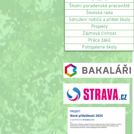
Školní poradenské pracoviště
Školská rada
Sdružení rodičů a přátel školy
Projekty
Zájmová činnost
Práce žáků
Fotogalerie školy