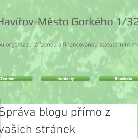
 Havířov-Město Gorkého 1/32
ou organizací zřízenou a financovanou statutárním 
Zvonění
Kontakty
Ekoškola
Správa blogu přímo z
vašich stránek