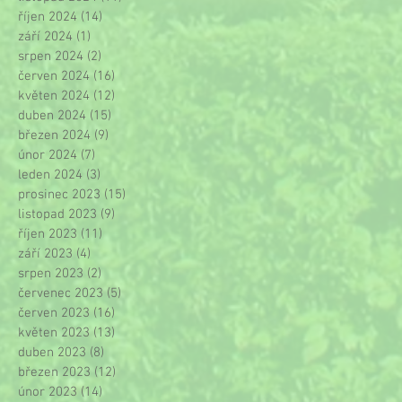
říjen 2024
(14)
14 příspěvků
září 2024
(1)
1 příspěvek
srpen 2024
(2)
2 příspěvky
červen 2024
(16)
16 příspěvků
květen 2024
(12)
12 příspěvků
duben 2024
(15)
15 příspěvků
březen 2024
(9)
9 příspěvků
únor 2024
(7)
7 příspěvků
leden 2024
(3)
3 příspěvky
prosinec 2023
(15)
15 příspěvků
listopad 2023
(9)
9 příspěvků
říjen 2023
(11)
11 příspěvků
září 2023
(4)
4 příspěvky
srpen 2023
(2)
2 příspěvky
červenec 2023
(5)
5 příspěvků
červen 2023
(16)
16 příspěvků
květen 2023
(13)
13 příspěvků
duben 2023
(8)
8 příspěvků
březen 2023
(12)
12 příspěvků
únor 2023
(14)
14 příspěvků