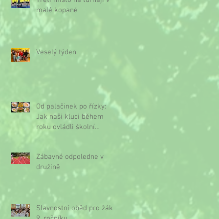
Třetí místo na turnaji v
malé kopané
Veselý týden
Od palačinek po řízky:
Jak naši kluci během
roku ovládli školní
kuchyňku
Zábavné odpoledne v
družině
Slavnostní oběd pro žáky
9. ročníku