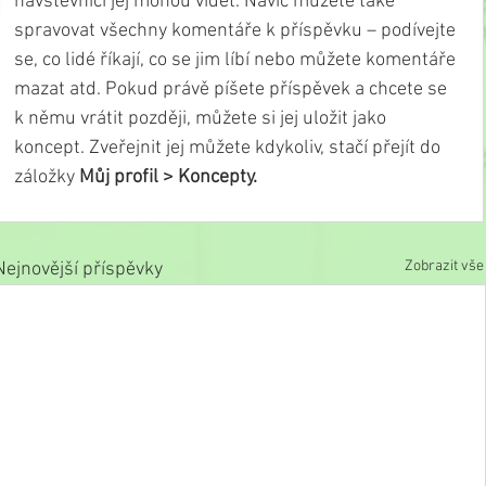
návštěvníci jej mohou vidět. Navíc můžete také 
spravovat všechny komentáře k příspěvku – podívejte 
se, co lidé říkají, co se jim líbí nebo můžete komentáře 
mazat atd. Pokud právě píšete příspěvek a chcete se 
k němu vrátit později, můžete si jej uložit jako 
koncept. Zveřejnit jej můžete kdykoliv, stačí přejít do 
záložky 
Můj profil > Koncepty.
Zobrazit vše
Nejnovější příspěvky